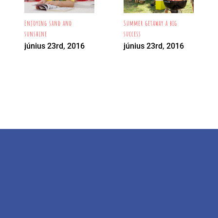
Enjoying sand and
Summer getaway a big
sunshine
success
június 23rd, 2016
június 23rd, 2016