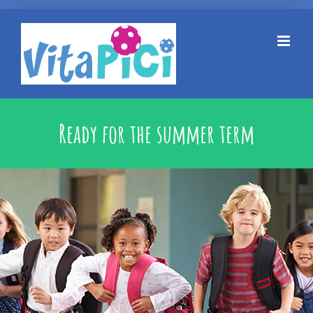
Kihagyás
Ready for the summer term