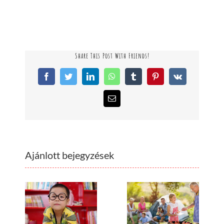
Share This Post With Friends!
Facebook
Twitter
LinkedIn
WhatsApp
Tumblr
Pinterest
Vk
Email:
Ajánlott bejegyzések